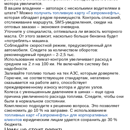
мотора увеличится.
В вашем владении – автопарк с несколькими водителями в
штате? Можно
получить топливную карту «Газпромнефть»
,
которая обладает рядом преимуществ. Контроль списаний,
отслеживание маршрута, SMS-уведомления, скидки на
оптовых заказах – экономия очевидна.
Уточните у специалиста, оптимальна ли вязкость моторного
масла. От этого зависит, насколько больше бензина будет
«потреблять» машина.
Соблюдайте скоростной режим, предусмотренный для
автомобиля. Следите за количеством оборотов:
рекомендуемый предел – 2-2,5 тыс.
Использование климат-контроля увеличивает расход в
среднем на 2 л на 100 км. Не включайте систему без
надобности.
Заливайте топливо только на тех АЗС, которым доверяете.
Горючее, не соответствующее стандартам, негативно
сказывается на работе авто, способствует
преждевременному износу мотора и других узлов.
Колеса с уменьшенным давлением в шинах – еще одна
причина увеличенного расхода топлива. Следите, чтобы они
были в нормальном состоянии.
Комплексно подходите к решению вопроса. Это позволяет
сэкономить до 10 % на заправке. С использованием
топливных карт «Газпромнефть» для корпоративных
клиентов
юридическим лицам удается сохранить до 30 %
бюджета.
Чему не стоит верить