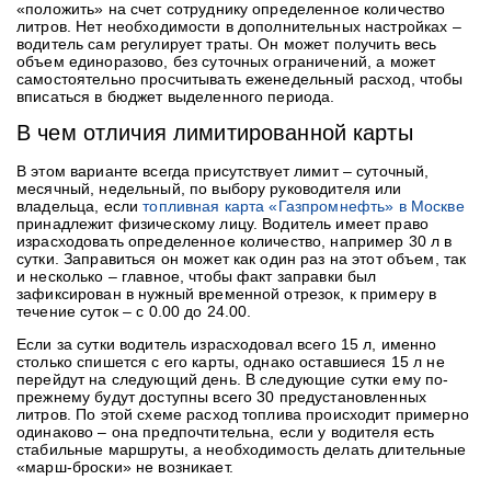
«положить» на счет сотруднику определенное количество
литров. Нет необходимости в дополнительных настройках –
водитель сам регулирует траты. Он может получить весь
объем единоразово, без суточных ограничений, а может
самостоятельно просчитывать еженедельный расход, чтобы
вписаться в бюджет выделенного периода.
В чем отличия лимитированной карты
В этом варианте всегда присутствует лимит – суточный,
месячный, недельный, по выбору руководителя или
владельца, если
топливная карта «Газпромнефть» в Москве
принадлежит физическому лицу. Водитель имеет право
израсходовать определенное количество, например 30 л в
сутки. Заправиться он может как один раз на этот объем, так
и несколько – главное, чтобы факт заправки был
зафиксирован в нужный временной отрезок, к примеру в
течение суток – с 0.00 до 24.00.
Если за сутки водитель израсходовал всего 15 л, именно
столько спишется с его карты, однако оставшиеся 15 л не
перейдут на следующий день. В следующие сутки ему по-
прежнему будут доступны всего 30 предустановленных
литров. По этой схеме расход топлива происходит примерно
одинаково – она предпочтительна, если у водителя есть
стабильные маршруты, а необходимость делать длительные
«марш-броски» не возникает.