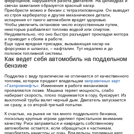
ферроценов, нарушается работа двигателя. На цилиндрах и
свечах зажигания образуется красный нагар.
Приобрести можно и бензин с тетраэтилсвинцом. Он выводит
из строя карбюратор и другие механические детали,
испарения от такого автомобиля вредят здоровью.
Чтобы увеличить октановое число искусственным путем,
некоторые разбавляют топливо водкой или спиртом.
Неудивительно, что оно быстро разъедает прокладки мотора
и приводит к сбоям в работе.
Еще одна вредная присадка, вызывающая нагар на
форсунках и шлангах, – нафталин. Тут недалеко и до
поломок топливной системы.
Как ведет себя автомобиль на поддельном
бензине
Подделка с виду практически не отличается от качественного
топлива, которое продают владельцам
заправочных карт
«Газпромнефть»
. Изменения в работе механизмов
проявляются позже. Машина теряет мощность, слабо
набирает скорость, плохо поднимается в гору, буксирует. Из
выхлопной трубы валит черный дым. Двигатель запускается
не сразу, а со второй-третьей попытки.
К счастью, на рынке не так много поддельного бензина,
поскольку крупные игроки уделяют пристальное внимание
качеству. Риск заправиться и навредить собственному
автомобилю остается, если обращаться к частникам,
приобретать канистры «с рук». Владельцы топливных карт