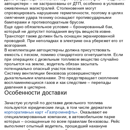
автоцистерн – не застрахованы от ДТП, особенно в условиях
оживленных магистралей. Столкновения могут
спровоцировать нарушение герметичности, поэтому в целях
смягчения удара технику оснащают противоударными
бамперами и противоподкатным брусом.
Еще одно обязательное условие – бронированный бак,
который не допустит попадания внутрь веществ извне.
Транспорт также должен быть оснащен экранированной
проводкой. При неполадках в электрике она убережет его от
возгорания.
В комплектации автоцистерны должна присутствовать
емкость с песком, помимо стандартного огнетушителя. Если
при операциях с дизельным топливом вещество случайно
прольется на землю, водитель обязан засыпать
потенциально опасный участок песком.
Систему вентиляции бензовоза усовершенствуют
дыхательными клапанами. Это предотвращает скопление
воспламеняющихся газов и как следствие – перепады
давления в цистерне.
Особенности доставки
Зачастую услугой по доставке дизельного топлива
пользуются юридические лица, в том числе держатели
корпоративных карт «Газпромнефть»
. Оказывают ее
специализированные компании, в автомобильном парке
которых – оснащенные по всем правилам бензовозы. Рейс
выполняет опытный водитель, прошедший накануне