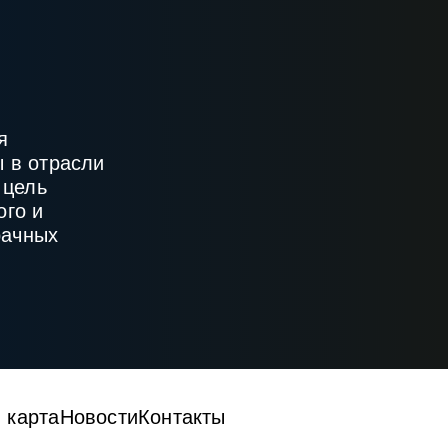
я
 в отрасли
 цель
ого и
рачных
 карта
Новости
Контакты