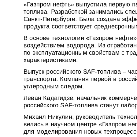
«Газпром нефть» выпустила первую па
топлива. Разработкой занимались сп
Санкт-Петербурге. Была создана эффе
продукта соответствует среднесрочн
В основе технологии «Газпром нефти»
воздействием водорода. Из отработа
по эксплуатационным свойствам с т
характеристиками.
Выпуск российского SAF-топлива – ча
транспорта. Компания первой в росси
углеродным следом.
Леван Кадагидзе, начальник коммерче
российского SAF-топлива станут лабо
Михаил Никулин, руководитель технол
велась в научном центре «Газпром н
для моделирования новых техпроцессо