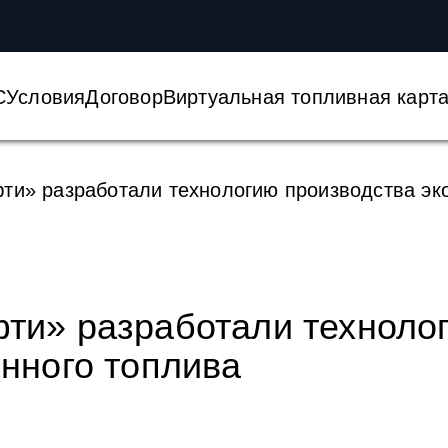
С
Условия
Договор
Виртуальная топливная карт
ти» разработали технологию производства эко
ти» разработали техноло
онного топлива