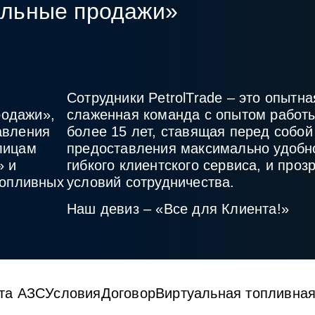
альные продажи»
Сотрудники PetrolTrade
– это опытна
одажи»,
слаженная команда с опытом работы
авления
более 15 лет, ставящая перед собой
лицам
предоставления максимально удобн
» и
гибкого клиентского сервиса, и проз
топливных
условий сотрудничества.
Наш девиз – «Все для Клиента!»
та АЗС
Условия
Договор
Виртуальная топливная