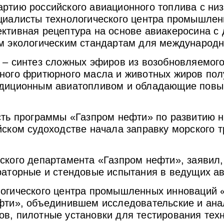
ртию российского авиационного топлива с ни
ециалисты технологического центра промышле
ктивная рецептура на основе авиакеросина с
ым экологическим стандартам для международн
 – синтез сложных эфиров из возобновляемого
нного фритюрного масла и животных жиров по
радиционным авиатопливом и обладающие пов
сть программы «Газпром нефти» по развитию 
йском судоходстве начала заправку морского 
ского департамента «Газпром нефти», заявил
раторные и стендовые испытания в ведущих ав
огического центра промышленных инноваций «
ефти», объединившем исследовательские и ана
в, пилотные установки для тестирования техн