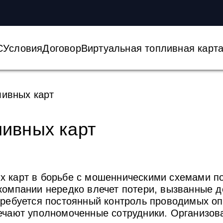
С
Условия
Договор
Виртуальная топливная карт
ливных карт
ливных карт
х карт в борьбе с мошенническими схемами по
 компании нередко влечет потери, вызванные
 требуется постоянный контроль проводимых о
ечают уполномоченные сотрудники. Организов