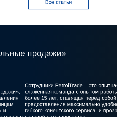
Все статьи
альные продажи»
Сотрудники PetrolTrade
– это опытна
одажи»,
слаженная команда с опытом работы
авления
более 15 лет, ставящая перед собой
лицам
предоставления максимально удобн
» и
гибкого клиентского сервиса, и проз
топливных
условий сотрудничества.