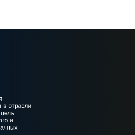
я
 в отрасли
 цель
ого и
рачных